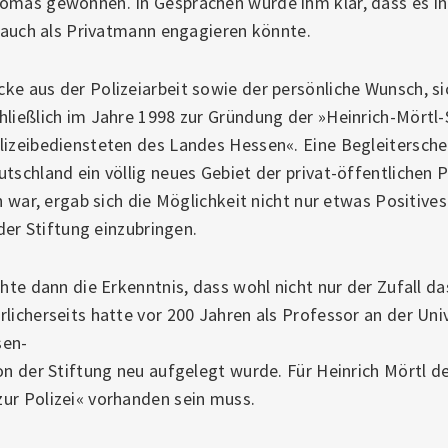
omas gewonnen. In Gesprächen wurde ihm klar, dass es in
h auch als Privatmann engagieren könnte.
ke aus der Polizeiarbeit sowie der persönliche Wunsch, s
hließlich im Jahre 1998 zur Gründung der »Heinrich-Mörtl-
lizeibediensteten des Landes Hessen«. Eine Begleitersche
tschland ein völlig neues Gebiet der privat-öffentlichen P
en war, ergab sich die Möglichkeit nicht nur etwas Positive
 der Stiftung einzubringen.
chte dann die Erkenntnis, dass wohl nicht nur der Zufall 
licherseits hatte vor 200 Jahren als Professor an der Univ
sen-
on der Stiftung neu aufgelegt wurde. Für Heinrich Mörtl d
ur Polizei« vorhanden sein muss.