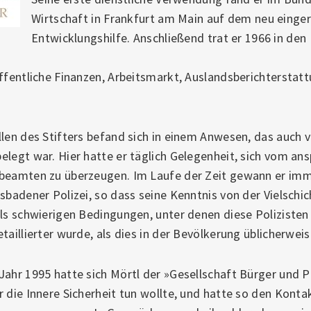
Wirtschaft in Frankfurt am Main auf dem neu einger
Entwicklungshilfe. Anschließend trat er 1966 in den 
Öffentliche Finanzen, Arbeitsmarkt, Auslandsberichterstat
len des Stifters befand sich in einem Anwesen, das auch v
legt war. Hier hatte er täglich Gelegenheit, sich vom ans
ibeamten zu überzeugen. Im Laufe der Zeit gewann er im
sbadener Polizei, so dass seine Kenntnis von der Vielschic
ils schwierigen Bedingungen, unter denen diese Poliziste
aillierter wurde, als dies in der Bevölkerung üblicherweise 
Jahr 1995 hatte sich Mörtl der »Gesellschaft Bürger und P
r die Innere Sicherheit tun wollte, und hatte so den Kont