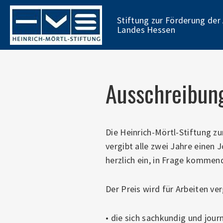
Skip
to
Stiftung zur Förderung der
main
Landes Hessen
content
Ausschreibun
Die Heinrich-Mörtl-Stiftung z
vergibt alle zwei Jahre einen 
herzlich ein, in Frage kommen
Der Preis wird für Arbeiten ve
• die sich sachkundig und jour