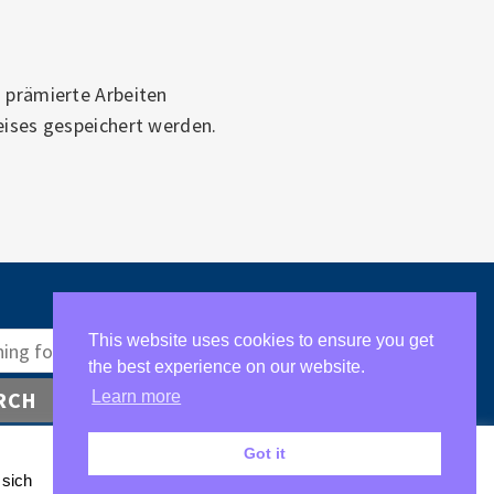
s prämierte Arbeiten
reises gespeichert werden.
This website uses cookies to ensure you get
the best experience on our website.
RCH
Learn more
Got it
 sich
Einstellungen
Annehmen